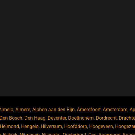
Almelo
,
Almere
,
Alphen aan den Rijn
,
Amersfoort
,
Amsterdam
,
Ap
Den Bosch
,
Den Haag
,
Deventer
,
Doetinchem
,
Dordrecht
,
Dracht
Helmond
,
Hengelo
,
Hilversum
,
Hoofddorp
,
Hoogeveen
,
Hoogeza
n
,
Nijkerk
,
Nijmegen
,
Nijverdal
,
Oosterhout
,
Oss
,
Roermond
,
Roos