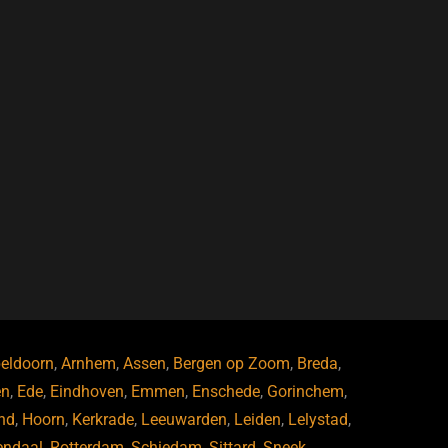
eldoorn
,
Arnhem
,
Assen
,
Bergen op Zoom
,
Breda
,
en
,
Ede
,
Eindhoven
,
Emmen
,
Enschede
,
Gorinchem
,
nd
,
Hoorn
,
Kerkrade
,
Leeuwarden
,
Leiden
,
Lelystad
,
endaal
,
Rotterdam
,
Schiedam
,
Sittard
,
Sneek
,