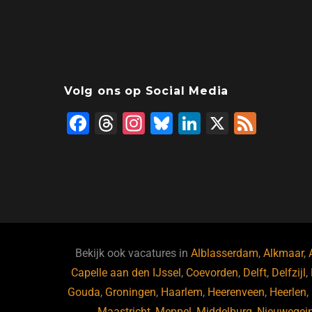
Volg ons op Social Media
F
T
In
Bl
Li
X
F
a
hr
st
u
n
e
c
e
a
e
k
e
e
a
gr
s
e
d
b
d
a
ky
dI
o
s
m
n
o
Bekijk ook vacatures in
Alblasserdam
,
Alkmaar
,
Capelle aan den IJssel
k
,
Coevorden
,
Delft
,
Delfzijl
,
Gouda
,
Groningen
,
Haarlem
,
Heerenveen
,
Heerlen
,
Maastricht
,
Meppel
,
Middelburg
,
Nieuwegei