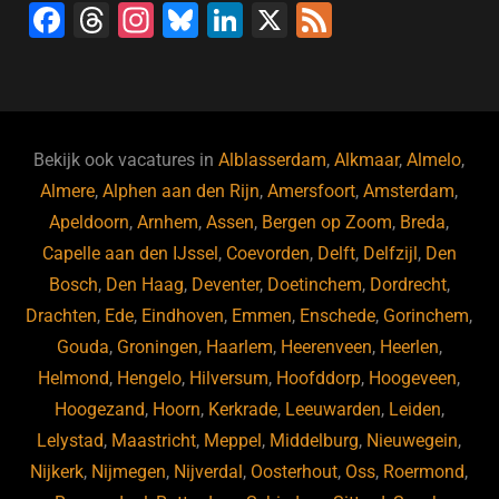
F
T
In
Bl
Li
X
F
a
hr
st
u
n
e
c
e
a
e
k
e
e
a
gr
s
e
d
b
d
a
ky
dI
Bekijk ook vacatures in
Alblasserdam
,
Alkmaar
,
Almelo
,
o
s
m
n
Almere
,
Alphen aan den Rijn
,
Amersfoort
,
Amsterdam
,
Apeldoorn
,
Arnhem
,
Assen
,
Bergen op Zoom
,
Breda
,
o
Capelle aan den IJssel
,
Coevorden
,
Delft
,
Delfzijl
,
Den
k
Bosch
,
Den Haag
,
Deventer
,
Doetinchem
,
Dordrecht
,
Drachten
,
Ede
,
Eindhoven
,
Emmen
,
Enschede
,
Gorinchem
,
Gouda
,
Groningen
,
Haarlem
,
Heerenveen
,
Heerlen
,
Helmond
,
Hengelo
,
Hilversum
,
Hoofddorp
,
Hoogeveen
,
Hoogezand
,
Hoorn
,
Kerkrade
,
Leeuwarden
,
Leiden
,
Lelystad
,
Maastricht
,
Meppel
,
Middelburg
,
Nieuwegein
,
Nijkerk
,
Nijmegen
,
Nijverdal
,
Oosterhout
,
Oss
,
Roermond
,