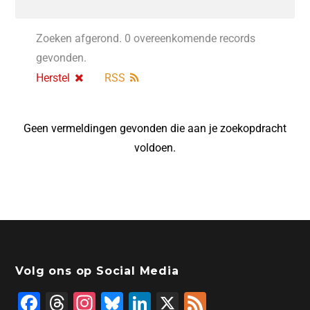
Zoeken afgerond. 0 overeenkomende records
gevonden.
Herstel
RSS
Geen vermeldingen gevonden die aan je zoekopdracht
voldoen.
Volg ons op Social Media
F
T
In
Bl
Li
X
F