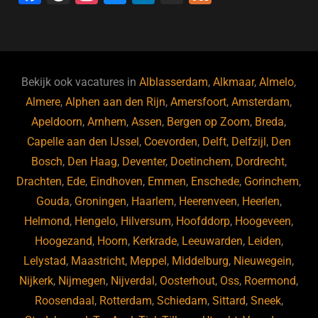
a
hr
st
u
n
e
c
e
a
e
k
e
e
a
gr
s
e
d
b
d
a
ky
dI
Bekijk ook vacatures in
Alblasserdam
,
Alkmaar
,
Almelo
,
o
s
m
n
Almere
,
Alphen aan den Rijn
,
Amersfoort
,
Amsterdam
,
Apeldoorn
,
Arnhem
,
Assen
,
Bergen op Zoom
,
Breda
,
o
Capelle aan den IJssel
,
Coevorden
,
Delft
,
Delfzijl
,
Den
k
Bosch
,
Den Haag
,
Deventer
,
Doetinchem
,
Dordrecht
,
Drachten
,
Ede
,
Eindhoven
,
Emmen
,
Enschede
,
Gorinchem
,
Gouda
,
Groningen
,
Haarlem
,
Heerenveen
,
Heerlen
,
Helmond
,
Hengelo
,
Hilversum
,
Hoofddorp
,
Hoogeveen
,
Hoogezand
,
Hoorn
,
Kerkrade
,
Leeuwarden
,
Leiden
,
Lelystad
,
Maastricht
,
Meppel
,
Middelburg
,
Nieuwegein
,
Nijkerk
,
Nijmegen
,
Nijverdal
,
Oosterhout
,
Oss
,
Roermond
,
Roosendaal
,
Rotterdam
,
Schiedam
,
Sittard
,
Sneek
,