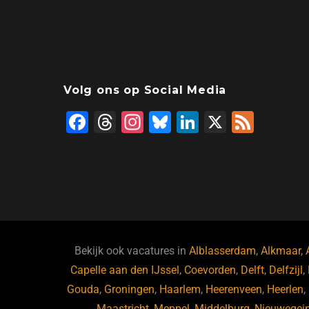
Volg ons op Social Media
F
T
In
Bl
Li
X
F
a
hr
st
u
n
e
c
e
a
e
k
e
e
a
gr
s
e
d
b
d
a
ky
dI
o
s
m
n
o
Bekijk ook vacatures in
Alblasserdam
,
Alkmaar
,
Capelle aan den IJssel
k
,
Coevorden
,
Delft
,
Delfzijl
,
Gouda
,
Groningen
,
Haarlem
,
Heerenveen
,
Heerlen
,
Maastricht
,
Meppel
,
Middelburg
,
Nieuwegei