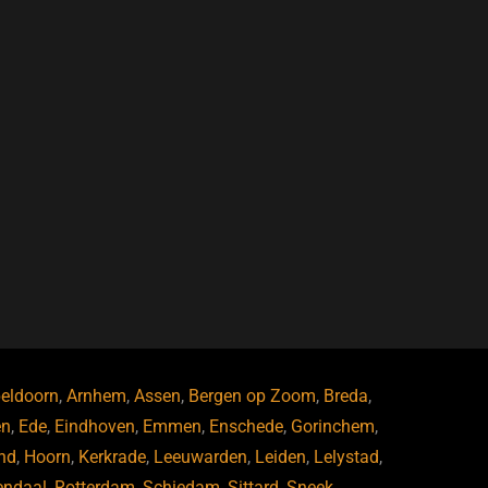
eldoorn
,
Arnhem
,
Assen
,
Bergen op Zoom
,
Breda
,
en
,
Ede
,
Eindhoven
,
Emmen
,
Enschede
,
Gorinchem
,
nd
,
Hoorn
,
Kerkrade
,
Leeuwarden
,
Leiden
,
Lelystad
,
endaal
,
Rotterdam
,
Schiedam
,
Sittard
,
Sneek
,