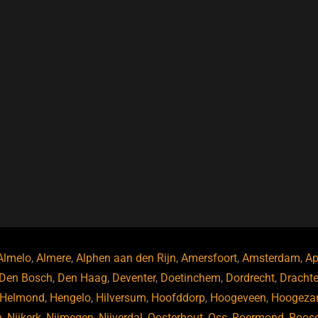
Almelo
,
Almere
,
Alphen aan den Rijn
,
Amersfoort
,
Amsterdam
,
Ap
Den Bosch
,
Den Haag
,
Deventer
,
Doetinchem
,
Dordrecht
,
Dracht
Helmond
,
Hengelo
,
Hilversum
,
Hoofddorp
,
Hoogeveen
,
Hoogeza
n
,
Nijkerk
,
Nijmegen
,
Nijverdal
,
Oosterhout
,
Oss
,
Roermond
,
Roos