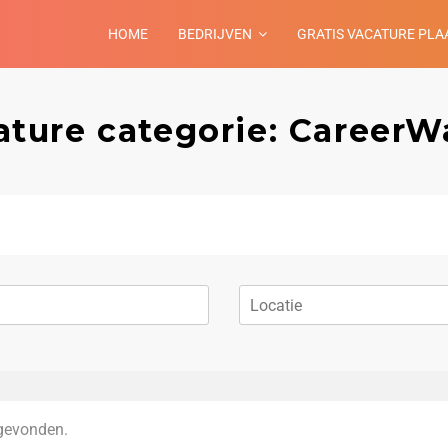
HOME
BEDRIJVEN
GRATIS VACATURE PLA
ature categorie: CareerWa
gevonden.