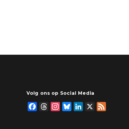
Volg ons op Social Media
F
T
In
Bl
Li
X
F
a
hr
st
u
n
e
c
e
a
e
k
e