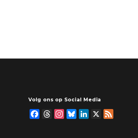
Volg ons op Social Media
F
T
In
Bl
Li
X
F
a
hr
st
u
n
e
c
e
a
e
k
e