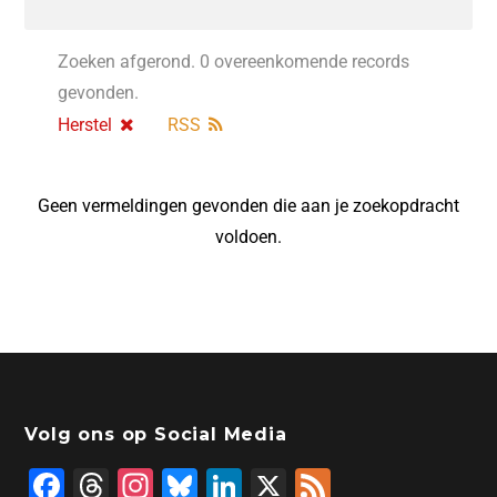
Zoeken afgerond. 0 overeenkomende records
gevonden.
Herstel
RSS
Geen vermeldingen gevonden die aan je zoekopdracht
voldoen.
Volg ons op Social Media
F
T
In
Bl
Li
X
F