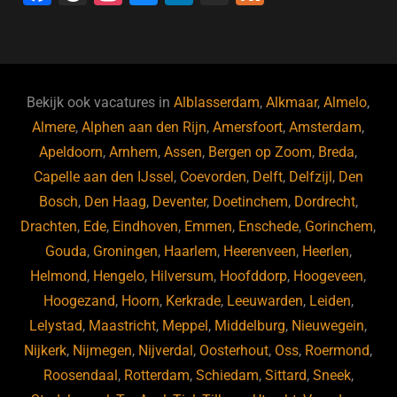
a
hr
st
u
n
e
c
e
a
e
k
e
e
a
gr
s
e
d
b
d
a
ky
dI
Bekijk ook vacatures in
Alblasserdam
,
Alkmaar
,
Almelo
,
o
s
m
n
Almere
,
Alphen aan den Rijn
,
Amersfoort
,
Amsterdam
,
Apeldoorn
,
Arnhem
,
Assen
,
Bergen op Zoom
,
Breda
,
o
Capelle aan den IJssel
,
Coevorden
,
Delft
,
Delfzijl
,
Den
k
Bosch
,
Den Haag
,
Deventer
,
Doetinchem
,
Dordrecht
,
Drachten
,
Ede
,
Eindhoven
,
Emmen
,
Enschede
,
Gorinchem
,
Gouda
,
Groningen
,
Haarlem
,
Heerenveen
,
Heerlen
,
Helmond
,
Hengelo
,
Hilversum
,
Hoofddorp
,
Hoogeveen
,
Hoogezand
,
Hoorn
,
Kerkrade
,
Leeuwarden
,
Leiden
,
Lelystad
,
Maastricht
,
Meppel
,
Middelburg
,
Nieuwegein
,
Nijkerk
,
Nijmegen
,
Nijverdal
,
Oosterhout
,
Oss
,
Roermond
,
Roosendaal
,
Rotterdam
,
Schiedam
,
Sittard
,
Sneek
,