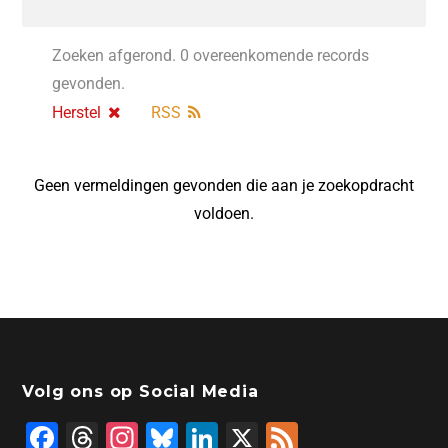
Zoeken afgerond. 0 overeenkomende records
gevonden.
Herstel
RSS
Geen vermeldingen gevonden die aan je zoekopdracht
voldoen.
Volg ons op Social Media
F
T
In
Bl
Li
X
F