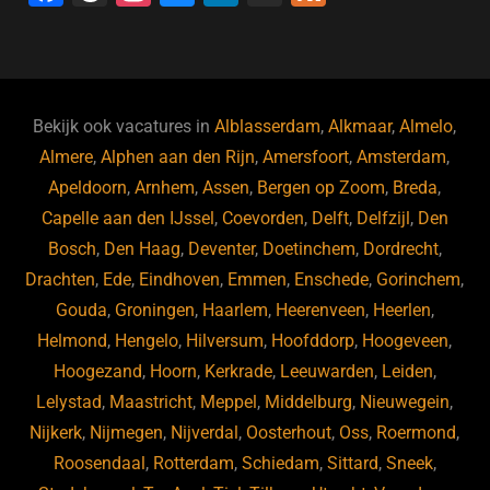
a
hr
st
u
n
e
c
e
a
e
k
e
e
a
gr
s
e
d
b
d
a
ky
dI
Bekijk ook vacatures in
Alblasserdam
,
Alkmaar
,
Almelo
,
o
s
m
n
Almere
,
Alphen aan den Rijn
,
Amersfoort
,
Amsterdam
,
Apeldoorn
,
Arnhem
,
Assen
,
Bergen op Zoom
,
Breda
,
o
Capelle aan den IJssel
,
Coevorden
,
Delft
,
Delfzijl
,
Den
k
Bosch
,
Den Haag
,
Deventer
,
Doetinchem
,
Dordrecht
,
Drachten
,
Ede
,
Eindhoven
,
Emmen
,
Enschede
,
Gorinchem
,
Gouda
,
Groningen
,
Haarlem
,
Heerenveen
,
Heerlen
,
Helmond
,
Hengelo
,
Hilversum
,
Hoofddorp
,
Hoogeveen
,
Hoogezand
,
Hoorn
,
Kerkrade
,
Leeuwarden
,
Leiden
,
Lelystad
,
Maastricht
,
Meppel
,
Middelburg
,
Nieuwegein
,
Nijkerk
,
Nijmegen
,
Nijverdal
,
Oosterhout
,
Oss
,
Roermond
,
Roosendaal
,
Rotterdam
,
Schiedam
,
Sittard
,
Sneek
,