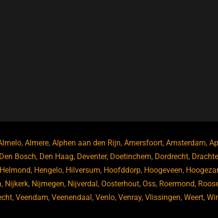
Almelo
,
Almere
,
Alphen aan den Rijn
,
Amersfoort
,
Amsterdam
,
Ap
Den Bosch
,
Den Haag
,
Deventer
,
Doetinchem
,
Dordrecht
,
Dracht
Helmond
,
Hengelo
,
Hilversum
,
Hoofddorp
,
Hoogeveen
,
Hoogeza
n
,
Nijkerk
,
Nijmegen
,
Nijverdal
,
Oosterhout
,
Oss
,
Roermond
,
Roos
echt
,
Veendam
,
Veenendaal
,
Venlo
,
Venray
,
Vlissingen
,
Weert
,
Wi