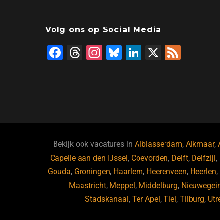
Volg ons op Social Media
F
T
In
Bl
Li
X
F
a
hr
st
u
n
e
c
e
a
e
k
e
e
a
gr
s
e
d
b
d
a
ky
dI
o
s
m
n
o
Bekijk ook vacatures in
Alblasserdam
,
Alkmaar
,
Capelle aan den IJssel
k
,
Coevorden
,
Delft
,
Delfzijl
,
Gouda
,
Groningen
,
Haarlem
,
Heerenveen
,
Heerlen
,
Maastricht
,
Meppel
,
Middelburg
,
Nieuwegei
Stadskanaal
,
Ter Apel
,
Tiel
,
Tilburg
,
Utr