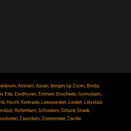
eldoorn
,
Arnhem
,
Assen
,
Bergen op Zoom
,
Breda
,
en
,
Ede
,
Eindhoven
,
Emmen
,
Enschede
,
Gorinchem
,
nd
,
Hoorn
,
Kerkrade
,
Leeuwarden
,
Leiden
,
Lelystad
,
endaal
,
Rotterdam
,
Schiedam
,
Sittard
,
Sneek
,
nschoten
,
Zaandam
,
Zoetermeer
,
Zwolle