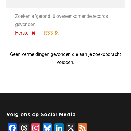
Zoeken afgerond. 0 overeenkomende records
gevonden.
Herstel
RSS
Geen vermeldingen gevonden die aan je zoekopdracht
voldoen.
Volg ons op Social Media
F
T
In
Bl
Li
X
F