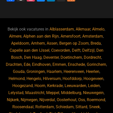
a
hr
st
u
n
e
c
e
a
e
k
e
e
a
gr
s
e
d
b
d
a
ky
dI
Bekijk ook vacatures in
Alblasserdam
,
Alkmaar
,
Almelo
,
o
s
m
n
Almere
,
Alphen aan den Rijn
,
Amersfoort
,
Amsterdam
,
Apeldoorn
,
Arnhem
,
Assen
,
Bergen op Zoom
,
Breda
,
o
Capelle aan den IJssel
,
Coevorden
,
Delft
,
Delfzijl
,
Den
k
Bosch
,
Den Haag
,
Deventer
,
Doetinchem
,
Dordrecht
,
Drachten
,
Ede
,
Eindhoven
,
Emmen
,
Enschede
,
Gorinchem
,
Gouda
,
Groningen
,
Haarlem
,
Heerenveen
,
Heerlen
,
Helmond
,
Hengelo
,
Hilversum
,
Hoofddorp
,
Hoogeveen
,
Hoogezand
,
Hoorn
,
Kerkrade
,
Leeuwarden
,
Leiden
,
Lelystad
,
Maastricht
,
Meppel
,
Middelburg
,
Nieuwegein
,
Nijkerk
,
Nijmegen
,
Nijverdal
,
Oosterhout
,
Oss
,
Roermond
,
Roosendaal
,
Rotterdam
,
Schiedam
,
Sittard
,
Sneek
,