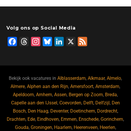
Volg ons op Social Media
F
T
In
Bl
Li
X
F
a
hr
st
u
n
e
c
e
a
e
k
e
e
a
gr
s
e
d
b
d
a
ky
dI
Bekijk ook vacatures in
Alblasserdam
,
Alkmaar
,
Almelo
,
o
s
m
n
Almere
,
Alphen aan den Rijn
,
Amersfoort
,
Amsterdam
,
Apeldoorn
,
Arnhem
,
Assen
,
Bergen op Zoom
,
Breda
,
o
Capelle aan den IJssel
,
Coevorden
,
Delft
,
Delfzijl
,
Den
k
Bosch
,
Den Haag
,
Deventer
,
Doetinchem
,
Dordrecht
,
Drachten
,
Ede
,
Eindhoven
,
Emmen
,
Enschede
,
Gorinchem
,
Gouda
,
Groningen
,
Haarlem
,
Heerenveen
,
Heerlen
,