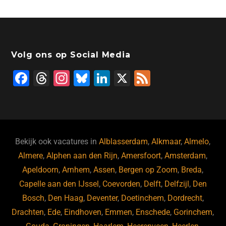
Volg ons op Social Media
F
T
In
Bl
Li
X
F
a
hr
st
u
n
e
c
e
a
e
k
e
e
a
gr
s
e
d
b
d
a
ky
dI
Bekijk ook vacatures in
Alblasserdam
,
Alkmaar
,
Almelo
,
o
s
m
n
Almere
,
Alphen aan den Rijn
,
Amersfoort
,
Amsterdam
,
Apeldoorn
,
Arnhem
,
Assen
,
Bergen op Zoom
,
Breda
,
o
Capelle aan den IJssel
,
Coevorden
,
Delft
,
Delfzijl
,
Den
k
Bosch
,
Den Haag
,
Deventer
,
Doetinchem
,
Dordrecht
,
Drachten
,
Ede
,
Eindhoven
,
Emmen
,
Enschede
,
Gorinchem
,