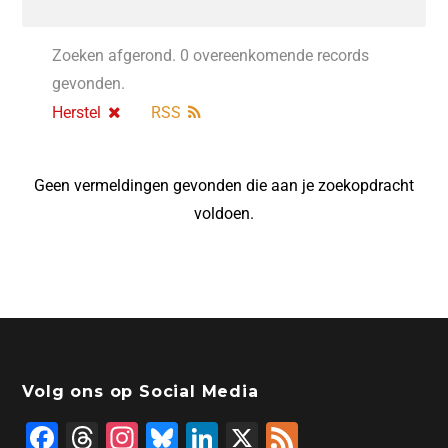
Zoeken afgerond. 0 overeenkomende records
gevonden.
Herstel
RSS
Geen vermeldingen gevonden die aan je zoekopdracht
voldoen.
Volg ons op Social Media
F
T
In
Bl
Li
X
F