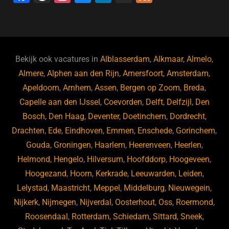
a
hr
st
u
n
e
c
e
a
e
k
e
e
a
gr
s
e
d
b
d
a
ky
dI
Bekijk ook vacatures in
Alblasserdam
,
Alkmaar
,
Almelo
,
o
s
m
n
Almere
,
Alphen aan den Rijn
,
Amersfoort
,
Amsterdam
,
Apeldoorn
,
Arnhem
,
Assen
,
Bergen op Zoom
,
Breda
,
o
Capelle aan den IJssel
,
Coevorden
,
Delft
,
Delfzijl
,
Den
k
Bosch
,
Den Haag
,
Deventer
,
Doetinchem
,
Dordrecht
,
Drachten
,
Ede
,
Eindhoven
,
Emmen
,
Enschede
,
Gorinchem
,
Gouda
,
Groningen
,
Haarlem
,
Heerenveen
,
Heerlen
,
Helmond
,
Hengelo
,
Hilversum
,
Hoofddorp
,
Hoogeveen
,
Hoogezand
,
Hoorn
,
Kerkrade
,
Leeuwarden
,
Leiden
,
Lelystad
,
Maastricht
,
Meppel
,
Middelburg
,
Nieuwegein
,
Nijkerk
,
Nijmegen
,
Nijverdal
,
Oosterhout
,
Oss
,
Roermond
,
Roosendaal
,
Rotterdam
,
Schiedam
,
Sittard
,
Sneek
,