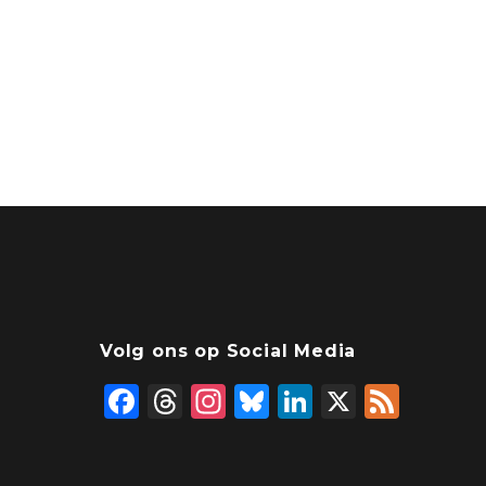
Volg ons op Social Media
F
T
In
Bl
Li
X
F
a
hr
st
u
n
e
c
e
a
e
k
e