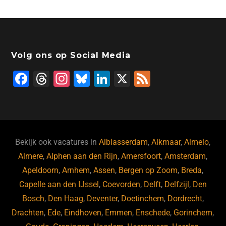
Volg ons op Social Media
F
T
In
Bl
Li
X
F
a
hr
st
u
n
e
c
e
a
e
k
e
e
a
gr
s
e
d
b
d
a
ky
dI
Bekijk ook vacatures in
Alblasserdam
,
Alkmaar
,
Almelo
,
o
s
m
n
Almere
,
Alphen aan den Rijn
,
Amersfoort
,
Amsterdam
,
Apeldoorn
,
Arnhem
,
Assen
,
Bergen op Zoom
,
Breda
,
o
Capelle aan den IJssel
,
Coevorden
,
Delft
,
Delfzijl
,
Den
k
Bosch
,
Den Haag
,
Deventer
,
Doetinchem
,
Dordrecht
,
Drachten
,
Ede
,
Eindhoven
,
Emmen
,
Enschede
,
Gorinchem
,