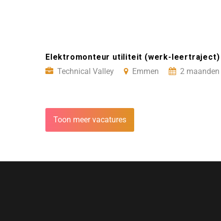
Elektromonteur utiliteit (werk-leertraject
Technical Valley
Emmen
2 maanden 
Toon meer vacatures