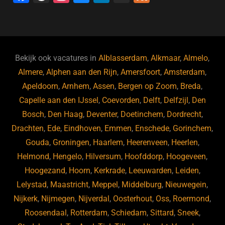
a
hr
st
u
n
e
c
e
a
e
k
e
e
a
gr
s
e
d
b
d
a
ky
dI
Bekijk ook vacatures in
Alblasserdam
,
Alkmaar
,
Almelo
,
o
s
m
n
Almere
,
Alphen aan den Rijn
,
Amersfoort
,
Amsterdam
,
Apeldoorn
,
Arnhem
,
Assen
,
Bergen op Zoom
,
Breda
,
o
Capelle aan den IJssel
,
Coevorden
,
Delft
,
Delfzijl
,
Den
k
Bosch
,
Den Haag
,
Deventer
,
Doetinchem
,
Dordrecht
,
Drachten
,
Ede
,
Eindhoven
,
Emmen
,
Enschede
,
Gorinchem
,
Gouda
,
Groningen
,
Haarlem
,
Heerenveen
,
Heerlen
,
Helmond
,
Hengelo
,
Hilversum
,
Hoofddorp
,
Hoogeveen
,
Hoogezand
,
Hoorn
,
Kerkrade
,
Leeuwarden
,
Leiden
,
Lelystad
,
Maastricht
,
Meppel
,
Middelburg
,
Nieuwegein
,
Nijkerk
,
Nijmegen
,
Nijverdal
,
Oosterhout
,
Oss
,
Roermond
,
Roosendaal
,
Rotterdam
,
Schiedam
,
Sittard
,
Sneek
,