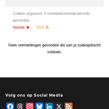
Zoeken afgerond. 0 overeenkomende records
gevonden.
Herstel
RSS
Geen vermeldingen gevonden die aan je zoekopdracht
voldoen.
Volg ons op Social Media
F
T
In
Bl
Li
X
F