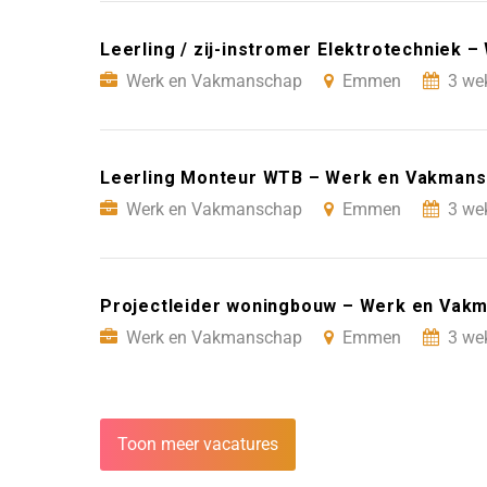
Leerling / zij-instromer Elektrotechniek
Werk en Vakmanschap
Emmen
3 we
Leerling Monteur WTB – Werk en Vakman
Werk en Vakmanschap
Emmen
3 we
Projectleider woningbouw – Werk en Va
Werk en Vakmanschap
Emmen
3 we
Toon meer vacatures