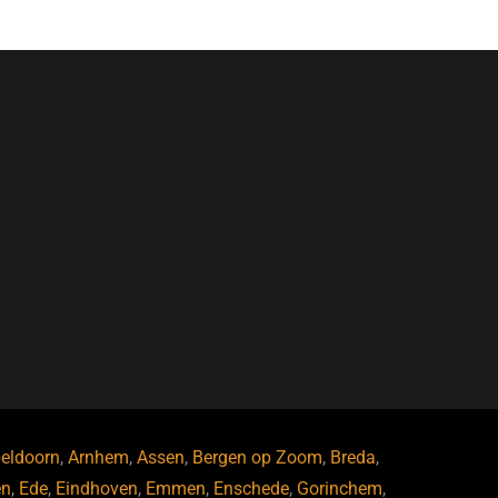
eldoorn
,
Arnhem
,
Assen
,
Bergen op Zoom
,
Breda
,
en
,
Ede
,
Eindhoven
,
Emmen
,
Enschede
,
Gorinchem
,