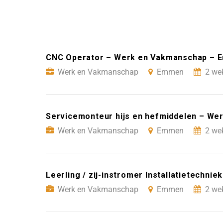
CNC Operator – Werk en Vakmanschap –
Werk en Vakmanschap
Emmen
2 we
Servicemonteur hijs en hefmiddelen – W
Werk en Vakmanschap
Emmen
2 we
Leerling / zij-instromer Installatietech
Werk en Vakmanschap
Emmen
2 we