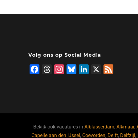
Volg ons op Social Media
F
T
In
Bl
Li
X
F
a
hr
st
u
n
e
c
e
a
e
k
e
e
a
gr
s
e
d
b
d
a
ky
dI
o
s
m
n
o
Bekijk ook vacatures in
Alblasserdam
,
Alkmaar
,
Capelle aan den IJssel
,
Coevorden
,
Delft
,
Delfzijl
,