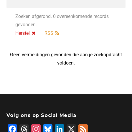
Zoeken afgerond. 0 overeenkomende records
gevonden.
Herstel
RSS
Geen vermeldingen gevonden die aan je zoekopdracht
voldoen.
Volg ons op Social Media
F
T
In
Bl
Li
X
F