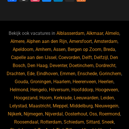
a
hr
st
u
n
e
c
e
a
e
k
e
e
a
gr
s
e
d
b
d
a
ky
dI
Bekijk ook vacatures in
Alblasserdam
,
Alkmaar
,
Almelo
,
o
s
m
n
Almere
,
Alphen aan den Rijn
,
Amersfoort
,
Amsterdam
,
Apeldoorn
,
Arnhem
,
Assen
,
Bergen op Zoom
,
Breda
,
o
Capelle aan den IJssel
,
Coevorden
,
Delft
,
Delfzijl
,
Den
k
Bosch
,
Den Haag
,
Deventer
,
Doetinchem
,
Dordrecht
,
Drachten
,
Ede
,
Eindhoven
,
Emmen
,
Enschede
,
Gorinchem
,
Gouda
,
Groningen
,
Haarlem
,
Heerenveen
,
Heerlen
,
Helmond
,
Hengelo
,
Hilversum
,
Hoofddorp
,
Hoogeveen
,
Hoogezand
,
Hoorn
,
Kerkrade
,
Leeuwarden
,
Leiden
,
Lelystad
,
Maastricht
,
Meppel
,
Middelburg
,
Nieuwegein
,
Nijkerk
,
Nijmegen
,
Nijverdal
,
Oosterhout
,
Oss
,
Roermond
,
Roosendaal
,
Rotterdam
,
Schiedam
,
Sittard
,
Sneek
,