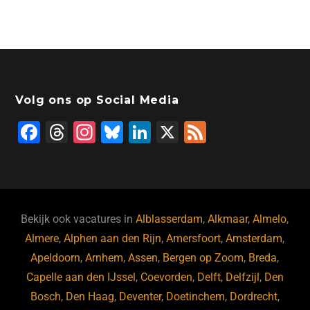
Volg ons op Social Media
F
T
In
Bl
Li
X
F
a
hr
st
u
n
e
c
e
a
e
k
e
e
a
gr
s
e
d
b
d
a
ky
dI
Bekijk ook vacatures in
Alblasserdam
,
Alkmaar
,
Almelo
,
o
s
m
n
Almere
,
Alphen aan den Rijn
,
Amersfoort
,
Amsterdam
,
Apeldoorn
,
Arnhem
,
Assen
,
Bergen op Zoom
,
Breda
,
o
Capelle aan den IJssel
,
Coevorden
,
Delft
,
Delfzijl
,
Den
k
Bosch
,
Den Haag
,
Deventer
,
Doetinchem
,
Dordrecht
,