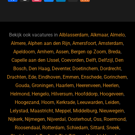
a
hr
st
u
n
e
c
e
a
e
k
e
e
a
gr
s
e
d
b
d
a
ky
dI
Bekijk ook vacatures in
Alblasserdam
,
Alkmaar
,
Almelo
,
o
s
m
n
Almere
,
Alphen aan den Rijn
,
Amersfoort
,
Amsterdam
,
Apeldoorn
,
Arnhem
,
Assen
,
Bergen op Zoom
,
Breda
,
o
Capelle aan den IJssel
,
Coevorden
,
Delft
,
Delfzijl
,
Den
k
Bosch
,
Den Haag
,
Deventer
,
Doetinchem
,
Dordrecht
,
Drachten
,
Ede
,
Eindhoven
,
Emmen
,
Enschede
,
Gorinchem
,
Gouda
,
Groningen
,
Haarlem
,
Heerenveen
,
Heerlen
,
Helmond
,
Hengelo
,
Hilversum
,
Hoofddorp
,
Hoogeveen
,
Hoogezand
,
Hoorn
,
Kerkrade
,
Leeuwarden
,
Leiden
,
Lelystad
,
Maastricht
,
Meppel
,
Middelburg
,
Nieuwegein
,
Nijkerk
,
Nijmegen
,
Nijverdal
,
Oosterhout
,
Oss
,
Roermond
,
Roosendaal
,
Rotterdam
,
Schiedam
,
Sittard
,
Sneek
,