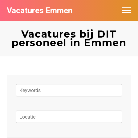
Vacatures Emmen
Vacatures per bedrijf
Vacatures bij DIT
De populairste vacatures in Emmen
personeel in Emmen
Nieuwsbrief feed