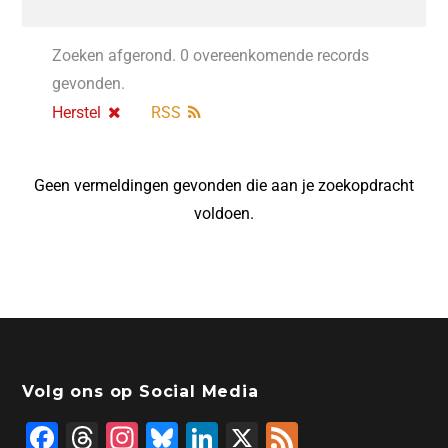
Zoeken afgerond. 0 overeenkomende records
gevonden.
Herstel
RSS
Geen vermeldingen gevonden die aan je zoekopdracht
voldoen.
Volg ons op Social Media
F
T
In
Bl
Li
X
F