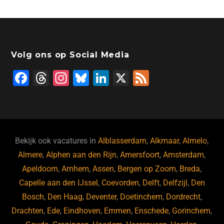
Volg ons op Social Media
F
T
In
Bl
Li
X
F
a
hr
st
u
n
e
c
e
a
e
k
e
e
a
gr
s
e
d
b
d
a
ky
dI
Bekijk ook vacatures in
Alblasserdam
,
Alkmaar
,
Almelo
,
o
s
m
n
Almere
,
Alphen aan den Rijn
,
Amersfoort
,
Amsterdam
,
Apeldoorn
,
Arnhem
,
Assen
,
Bergen op Zoom
,
Breda
,
o
Capelle aan den IJssel
,
Coevorden
,
Delft
,
Delfzijl
,
Den
k
Bosch
,
Den Haag
,
Deventer
,
Doetinchem
,
Dordrecht
,
Drachten
,
Ede
,
Eindhoven
,
Emmen
,
Enschede
,
Gorinchem
,