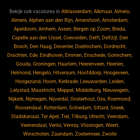
e
a
gr
s
e
d
b
d
a
ky
dI
Bekijk ook vacatures in
Alblasserdam
,
Alkmaar
,
Almelo
,
o
s
m
n
Almere
,
Alphen aan den Rijn
,
Amersfoort
,
Amsterdam
,
Apeldoorn
,
Arnhem
,
Assen
,
Bergen op Zoom
,
Breda
,
o
Capelle aan den IJssel
,
Coevorden
,
Delft
,
Delfzijl
,
Den
k
Bosch
,
Den Haag
,
Deventer
,
Doetinchem
,
Dordrecht
,
Drachten
,
Ede
,
Eindhoven
,
Emmen
,
Enschede
,
Gorinchem
,
Gouda
,
Groningen
,
Haarlem
,
Heerenveen
,
Heerlen
,
Helmond
,
Hengelo
,
Hilversum
,
Hoofddorp
,
Hoogeveen
,
Hoogezand
,
Hoorn
,
Kerkrade
,
Leeuwarden
,
Leiden
,
Lelystad
,
Maastricht
,
Meppel
,
Middelburg
,
Nieuwegein
,
Nijkerk
,
Nijmegen
,
Nijverdal
,
Oosterhout
,
Oss
,
Roermond
,
Roosendaal
,
Rotterdam
,
Schiedam
,
Sittard
,
Sneek
,
Stadskanaal
,
Ter Apel
,
Tiel
,
Tilburg
,
Utrecht
,
Veendam
,
Veenendaal
,
Venlo
,
Venray
,
Vlissingen
,
Weert
,
Winschoten
,
Zaandam
,
Zoetermeer
,
Zwolle