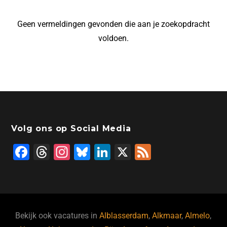
Geen vermeldingen gevonden die aan je zoekopdracht
voldoen.
Volg ons op Social Media
F
T
In
Bl
Li
X
F
a
hr
st
u
n
e
c
e
a
e
k
e
e
a
gr
s
e
d
b
d
a
ky
dI
Bekijk ook vacatures in
Alblasserdam
,
Alkmaar
,
Almelo
,