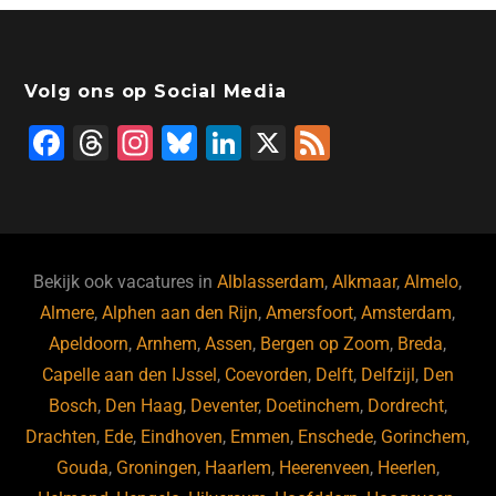
Volg ons op Social Media
F
T
In
Bl
Li
X
F
a
hr
st
u
n
e
c
e
a
e
k
e
e
a
gr
s
e
d
b
d
a
ky
dI
Bekijk ook vacatures in
Alblasserdam
,
Alkmaar
,
Almelo
,
o
s
m
n
Almere
,
Alphen aan den Rijn
,
Amersfoort
,
Amsterdam
,
Apeldoorn
,
Arnhem
,
Assen
,
Bergen op Zoom
,
Breda
,
o
Capelle aan den IJssel
,
Coevorden
,
Delft
,
Delfzijl
,
Den
k
Bosch
,
Den Haag
,
Deventer
,
Doetinchem
,
Dordrecht
,
Drachten
,
Ede
,
Eindhoven
,
Emmen
,
Enschede
,
Gorinchem
,
Gouda
,
Groningen
,
Haarlem
,
Heerenveen
,
Heerlen
,