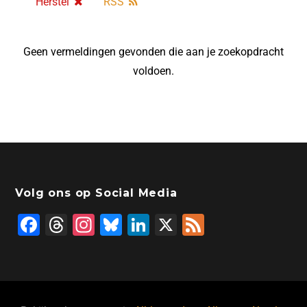
Herstel
RSS
Geen vermeldingen gevonden die aan je zoekopdracht
voldoen.
Volg ons op Social Media
F
T
In
Bl
Li
X
F
a
hr
st
u
n
e
c
e
a
e
k
e
e
a
gr
s
e
d