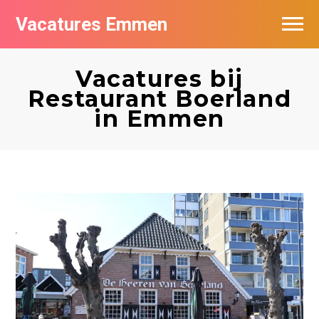
Vacatures Emmen
Vacatures per bedrijf
Vacatures bij
De populairste vacatures in Emmen
Restaurant Boerland
in Emmen
Nieuwsbrief feed