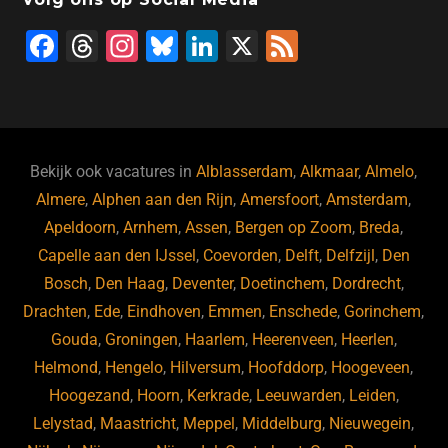
F
T
In
Bl
Li
X
F
a
hr
st
u
n
e
c
e
a
e
k
e
e
a
gr
s
e
d
b
d
a
ky
dI
Bekijk ook vacatures in
Alblasserdam
,
Alkmaar
,
Almelo
,
o
s
m
n
Almere
,
Alphen aan den Rijn
,
Amersfoort
,
Amsterdam
,
Apeldoorn
,
Arnhem
,
Assen
,
Bergen op Zoom
,
Breda
,
o
Capelle aan den IJssel
,
Coevorden
,
Delft
,
Delfzijl
,
Den
k
Bosch
,
Den Haag
,
Deventer
,
Doetinchem
,
Dordrecht
,
Drachten
,
Ede
,
Eindhoven
,
Emmen
,
Enschede
,
Gorinchem
,
Gouda
,
Groningen
,
Haarlem
,
Heerenveen
,
Heerlen
,
Helmond
,
Hengelo
,
Hilversum
,
Hoofddorp
,
Hoogeveen
,
Hoogezand
,
Hoorn
,
Kerkrade
,
Leeuwarden
,
Leiden
,
Lelystad
,
Maastricht
,
Meppel
,
Middelburg
,
Nieuwegein
,