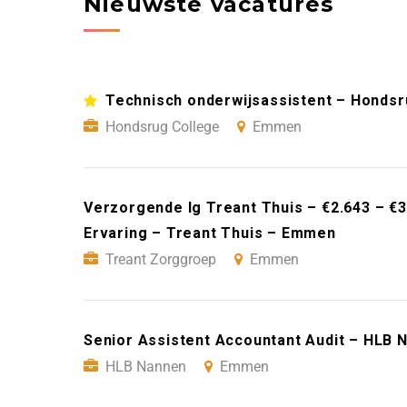
Nieuwste vacatures
Technisch onderwijsassistent – Honds
Hondsrug College
Emmen
Verzorgende Ig Treant Thuis – €2.643 – €3
Ervaring – Treant Thuis – Emmen
Treant Zorggroep
Emmen
Senior Assistent Accountant Audit – HLB
HLB Nannen
Emmen