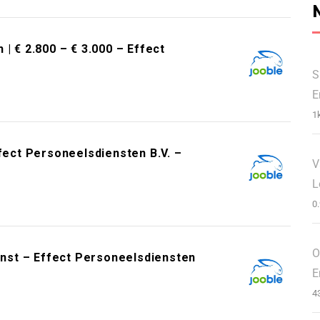
| € 2.800 – € 3.000 – Effect
S
1
ct Personeelsdiensten B.V. –
V
L
0
O
nst – Effect Personeelsdiensten
4