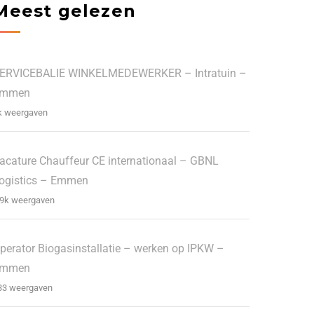
Meest gelezen
ERVICEBALIE WINKELMEDEWERKER – Intratuin –
Emmen
k weergaven
acature Chauffeur CE internationaal – GBNL
ogistics – Emmen
.9k weergaven
perator Biogasinstallatie – werken op IPKW –
Emmen
33 weergaven