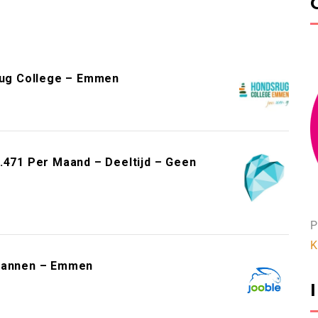
rug College – Emmen
.471 Per Maand – Deeltijd – Geen
P
K
 Nannen – Emmen