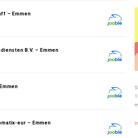
aff – Emmen
diensten B.V. – Emmen
– Emmen
S
1
m
jobmatix-eur – Emmen
I