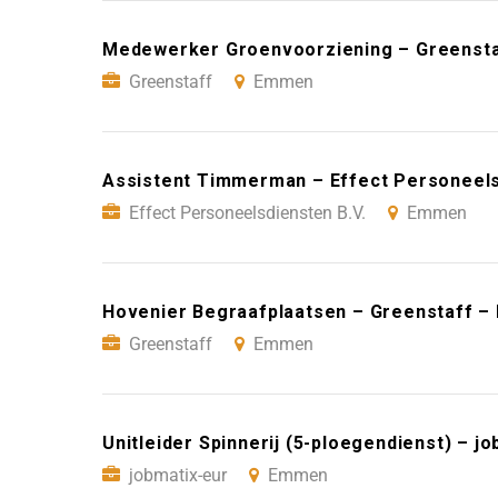
Medewerker Groenvoorziening – Greenst
Greenstaff
Emmen
Assistent Timmerman – Effect Personeels
Effect Personeelsdiensten B.V.
Emmen
Hovenier Begraafplaatsen – Greenstaff 
Greenstaff
Emmen
Unitleider Spinnerij (5-ploegendienst) – 
jobmatix-eur
Emmen