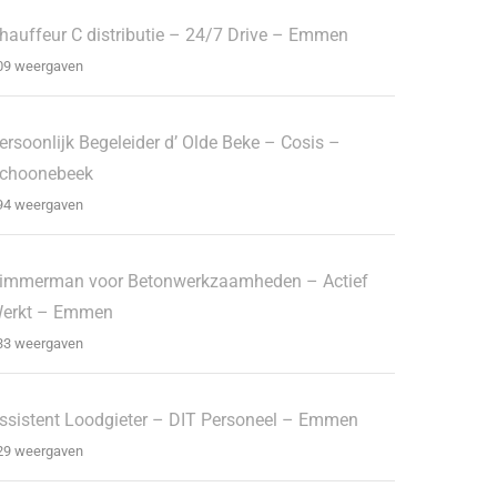
hauffeur C distributie – 24/7 Drive – Emmen
09 weergaven
ersoonlijk Begeleider d’ Olde Beke – Cosis –
choonebeek
94 weergaven
immerman voor Betonwerkzaamheden – Actief
erkt – Emmen
33 weergaven
ssistent Loodgieter – DIT Personeel – Emmen
29 weergaven