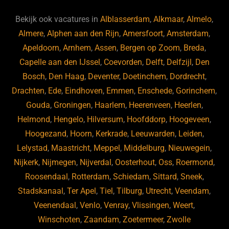
e
a
gr
s
e
d
b
d
a
ky
dI
Bekijk ook vacatures in
Alblasserdam
,
Alkmaar
,
Almelo
,
o
s
m
n
Almere
,
Alphen aan den Rijn
,
Amersfoort
,
Amsterdam
,
Apeldoorn
,
Arnhem
,
Assen
,
Bergen op Zoom
,
Breda
,
o
Capelle aan den IJssel
,
Coevorden
,
Delft
,
Delfzijl
,
Den
k
Bosch
,
Den Haag
,
Deventer
,
Doetinchem
,
Dordrecht
,
Drachten
,
Ede
,
Eindhoven
,
Emmen
,
Enschede
,
Gorinchem
,
Gouda
,
Groningen
,
Haarlem
,
Heerenveen
,
Heerlen
,
Helmond
,
Hengelo
,
Hilversum
,
Hoofddorp
,
Hoogeveen
,
Hoogezand
,
Hoorn
,
Kerkrade
,
Leeuwarden
,
Leiden
,
Lelystad
,
Maastricht
,
Meppel
,
Middelburg
,
Nieuwegein
,
Nijkerk
,
Nijmegen
,
Nijverdal
,
Oosterhout
,
Oss
,
Roermond
,
Roosendaal
,
Rotterdam
,
Schiedam
,
Sittard
,
Sneek
,
Stadskanaal
,
Ter Apel
,
Tiel
,
Tilburg
,
Utrecht
,
Veendam
,
Veenendaal
,
Venlo
,
Venray
,
Vlissingen
,
Weert
,
Winschoten
,
Zaandam
,
Zoetermeer
,
Zwolle