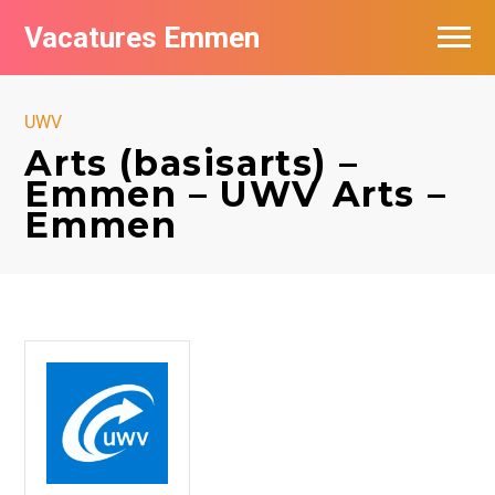
Vacatures Emmen
Vacatures per bedrijf
UWV
De populairste vacatures in Emmen
Arts (basisarts) –
Emmen – UWV Arts –
Nieuwsbrief feed
Emmen