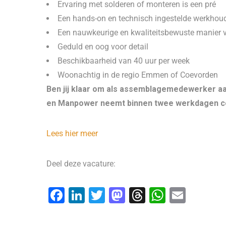
Ervaring met solderen of monteren is een pré
Een hands-on en technisch ingestelde werkhou
Een nauwkeurige en kwaliteitsbewuste manier 
Geduld en oog voor detail
Beschikbaarheid van 40 uur per week
Woonachtig in de regio Emmen of Coevorden
Ben jij klaar om als assemblagemedewerker aa
en Manpower neemt binnen twee werkdagen co
Lees hier meer
Deel deze vacature:
F
Li
T
M
T
W
E
a
n
wi
a
hr
h
m