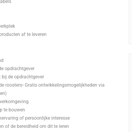
kabels
n
werkplek
oducten af te leveren
nd
de opdrachtgever
 bij de opdrachtgever
e roosters• Gratis ontwikkelingsmogelijkheden via
en)
 werkomgeving
op te bouwen
kervaring of persoonlijke interesse
n of de bereidheid om dit te leren