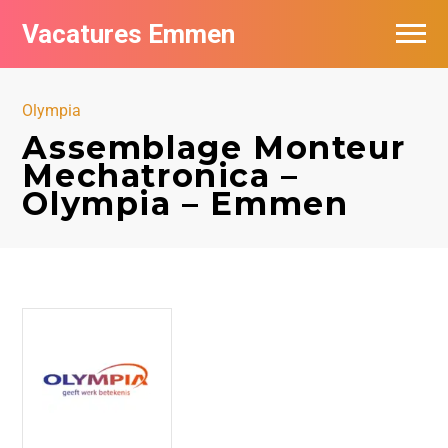
Vacatures Emmen
Vacatures per bedrijf
Olympia
De populairste vacatures in Emmen
Assemblage Monteur
Mechatronica –
Nieuwsbrief feed
Olympia – Emmen