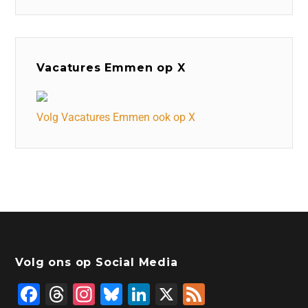
Vacatures Emmen op X
Volg Vacatures Emmen ook op X
Volg ons op Social Media
F
T
In
Bl
Li
X
F