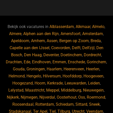
a
hr
st
u
n
e
c
e
a
e
k
e
e
a
gr
s
e
d
b
d
a
ky
dI
Bekijk ook vacatures in
Alblasserdam
,
Alkmaar
,
Almelo
,
o
s
m
n
Almere
,
Alphen aan den Rijn
,
Amersfoort
,
Amsterdam
,
Apeldoorn
,
Arnhem
,
Assen
,
Bergen op Zoom
,
Breda
,
o
Capelle aan den IJssel
,
Coevorden
,
Delft
,
Delfzijl
,
Den
k
Bosch
,
Den Haag
,
Deventer
,
Doetinchem
,
Dordrecht
,
Drachten
,
Ede
,
Eindhoven
,
Emmen
,
Enschede
,
Gorinchem
,
Gouda
,
Groningen
,
Haarlem
,
Heerenveen
,
Heerlen
,
Helmond
,
Hengelo
,
Hilversum
,
Hoofddorp
,
Hoogeveen
,
Hoogezand
,
Hoorn
,
Kerkrade
,
Leeuwarden
,
Leiden
,
Lelystad
,
Maastricht
,
Meppel
,
Middelburg
,
Nieuwegein
,
Nijkerk
,
Nijmegen
,
Nijverdal
,
Oosterhout
,
Oss
,
Roermond
,
Roosendaal
,
Rotterdam
,
Schiedam
,
Sittard
,
Sneek
,
Stadskanaal
,
Ter Apel
,
Tiel
,
Tilburg
,
Utrecht
,
Veendam
,