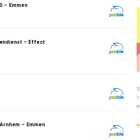
60 – Emmen
gendienst – Effect
S
1
m
s Arnhem – Emmen
I