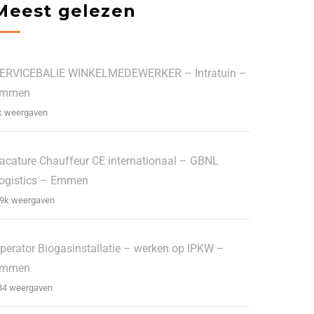
Meest gelezen
ERVICEBALIE WINKELMEDEWERKER – Intratuin –
Emmen
k weergaven
acature Chauffeur CE internationaal – GBNL
ogistics – Emmen
.9k weergaven
perator Biogasinstallatie – werken op IPKW –
Emmen
34 weergaven