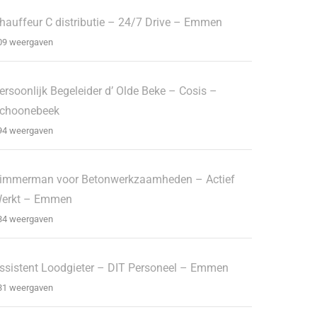
hauffeur C distributie – 24/7 Drive – Emmen
09 weergaven
ersoonlijk Begeleider d’ Olde Beke – Cosis –
choonebeek
94 weergaven
immerman voor Betonwerkzaamheden – Actief
erkt – Emmen
34 weergaven
ssistent Loodgieter – DIT Personeel – Emmen
31 weergaven