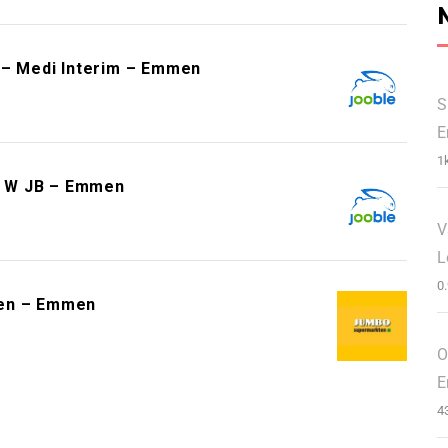
n – Medi Interim – Emmen
S
1
– W JB – Emmen
V
L
0
ten – Emmen
O
4