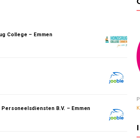
rug College – Emmen
n
P
K
Personeelsdiensten B.V. – Emmen