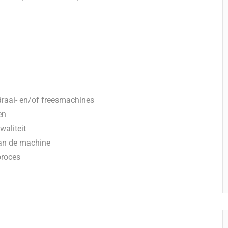
raai- en/of freesmachines
en
waliteit
aan de machine
proces