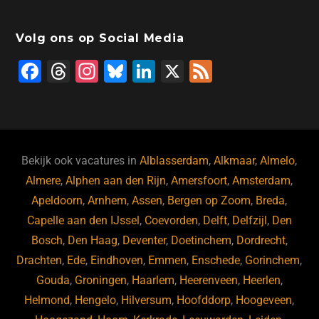
Volg ons op Social Media
F
T
In
Bl
Li
X
F
a
hr
st
u
n
e
c
e
a
e
k
e
e
a
gr
s
e
d
b
d
a
ky
dI
Bekijk ook vacatures in
Alblasserdam
,
Alkmaar
,
Almelo
,
o
s
m
n
Almere
,
Alphen aan den Rijn
,
Amersfoort
,
Amsterdam
,
Apeldoorn
,
Arnhem
,
Assen
,
Bergen op Zoom
,
Breda
,
o
Capelle aan den IJssel
,
Coevorden
,
Delft
,
Delfzijl
,
Den
k
Bosch
,
Den Haag
,
Deventer
,
Doetinchem
,
Dordrecht
,
Drachten
,
Ede
,
Eindhoven
,
Emmen
,
Enschede
,
Gorinchem
,
Gouda
,
Groningen
,
Haarlem
,
Heerenveen
,
Heerlen
,
Helmond
,
Hengelo
,
Hilversum
,
Hoofddorp
,
Hoogeveen
,