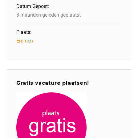
o
n
p
Datum Gepost:
k
3 maanden geleden geplaatst
Plaats:
Emmen
Gratis vacature plaatsen!