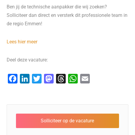
Ben jij de technische aanpakker die wij zoeken?
Solliciteer dan direct en versterk dit professionele team in
de regio Emmen!
Lees hier meer
Deel deze vacature:
F
Li
T
M
T
W
E
a
n
wi
a
hr
h
m
c
k
tt
st
e
at
ai
e
e
er
o
a
s
l
b
dI
d
d
A
o
n
o
s
p