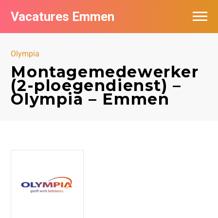
Vacatures Emmen
Vacatures per bedrijf
Olympia
De populairste vacatures in Emmen
Montagemedewerker
(2-ploegendienst) –
Nieuwsbrief feed
Olympia – Emmen