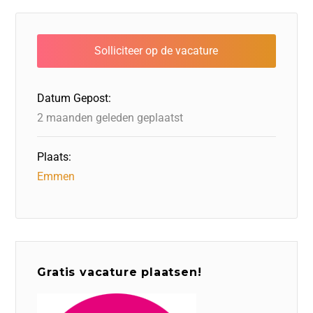
e
e
er
o
a
s
l
b
dI
d
d
A
o
n
o
s
p
o
n
p
Datum Gepost:
k
2 maanden geleden geplaatst
Plaats:
Emmen
Gratis vacature plaatsen!