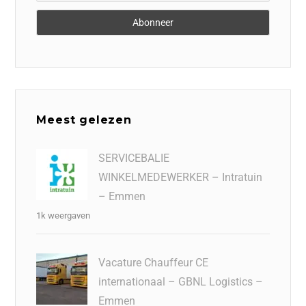
Meest gelezen
SERVICEBALIE
WINKELMEDEWERKER – Intratuin
– Emmen
1k weergaven
Vacature Chauffeur CE
internationaal – GBNL Logistics –
Emmen