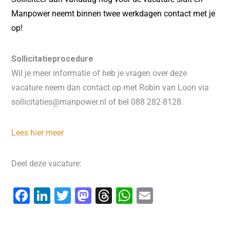
Manpower neemt binnen twee werkdagen contact met je
op!
Sollicitatieprocedure
Wil je meer informatie of heb je vragen over deze
vacature neem dan contact op met Robin van Loon via
sollicitaties@manpower.nl of bel 088 282-8128.
Lees hier meer
Deel deze vacature:
F
Li
T
M
T
W
E
a
n
wi
a
hr
h
m
c
k
tt
st
e
at
ai