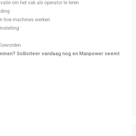
atie om het vak als operator te leren
uding
pen hoe machines werken
nstelling
 Coevorden
in Emmen? Solliciteer vandaag nog en Manpower neemt