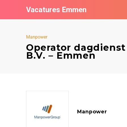
Vacatures Emmen
Manpower
Operator dagdiens
B.V. – Emmen
Manpower