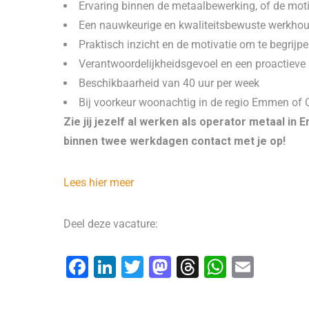
Ervaring binnen de metaalbewerking, of de motiv
Een nauwkeurige en kwaliteitsbewuste werkho
Praktisch inzicht en de motivatie om te begrij
Verantwoordelijkheidsgevoel en een proactieve i
Beschikbaarheid van 40 uur per week
Bij voorkeur woonachtig in de regio Emmen of
Zie jij jezelf al werken als operator metaal 
binnen twee werkdagen contact met je op!
Lees hier meer
Deel deze vacature:
F
Li
T
M
T
W
E
a
n
wi
a
hr
h
m