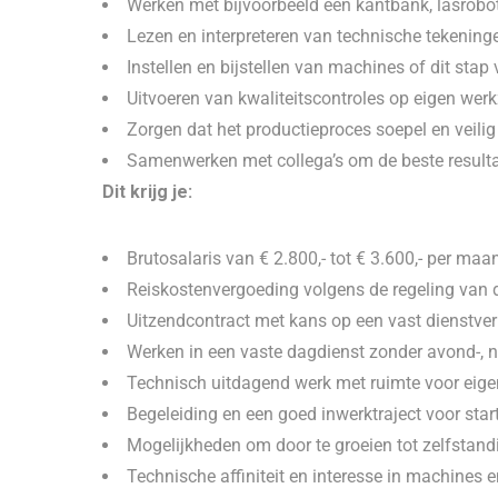
Werken met bijvoorbeeld een kantbank, lasrobo
Lezen en interpreteren van technische tekening
Instellen en bijstellen van machines of dit stap 
Uitvoeren van kwaliteitscontroles op eigen w
Zorgen dat het productieproces soepel en veilig 
Samenwerken met collega’s om de beste resulta
Dit krijg je:
Brutosalaris van € 2.800,- tot € 3.600,- per maa
Reiskostenvergoeding volgens de regeling van 
Uitzendcontract met kans op een vast dienstve
Werken in een vaste dagdienst zonder avond-, 
Technisch uitdagend werk met ruimte voor eige
Begeleiding en een goed inwerktraject voor star
Mogelijkheden om door te groeien tot zelfstand
Technische affiniteit en interesse in machines 