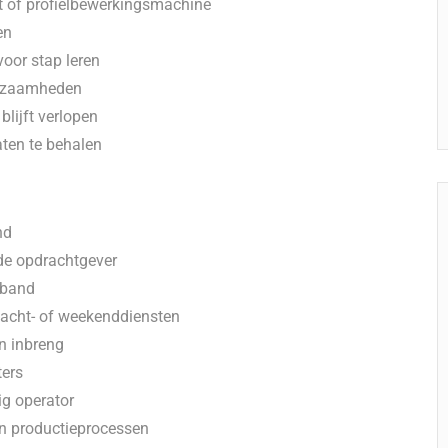
t of profielbewerkingsmachine
en
voor stap leren
erkzaamheden
blijft verlopen
ten te behalen
nd
de opdrachtgever
rband
nacht- of weekenddiensten
n inbreng
ters
ig operator
en productieprocessen