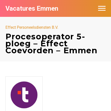
Vacatures Emmen
Vacatures per bedrijf
Effect Personeelsdiensten B.V.
De populairste vacatures in Emmen
Procesoperator 5-
ploeg – Effect
Nieuwsbrief feed
Coevorden – Emmen