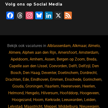
Volg ons op Social Media
F
T
In
Bl
Li
X
F
a
hr
st
u
n
e
c
e
a
e
k
e
e
a
gr
s
e
d
b
d
a
ky
dI
Bekijk ook vacatures in
Alblasserdam
,
Alkmaar
,
Almelo
,
o
s
m
n
Almere
,
Alphen aan den Rijn
,
Amersfoort
,
Amsterdam
,
Apeldoorn
,
Arnhem
,
Assen
,
Bergen op Zoom
,
Breda
,
o
Capelle aan den IJssel
,
Coevorden
,
Delft
,
Delfzijl
,
Den
k
Bosch
,
Den Haag
,
Deventer
,
Doetinchem
,
Dordrecht
,
Drachten
,
Ede
,
Eindhoven
,
Emmen
,
Enschede
,
Gorinchem
,
Gouda
,
Groningen
,
Haarlem
,
Heerenveen
,
Heerlen
,
Helmond
,
Hengelo
,
Hilversum
,
Hoofddorp
,
Hoogeveen
,
Hoogezand
,
Hoorn
,
Kerkrade
,
Leeuwarden
,
Leiden
,
Lelystad
,
Maastricht
,
Meppel
,
Middelburg
,
Nieuwegein
,