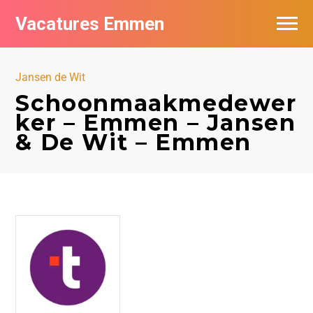
Vacatures Emmen
Vacatures per bedrijf
Jansen de Wit
De populairste vacatures in Emmen
Schoonmaakmedewer
ker – Emmen – Jansen
Nieuwsbrief feed
& De Wit – Emmen