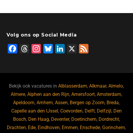
Volg ons op Social Media
F
T
In
Bl
Li
X
F
a
hr
st
u
n
e
c
e
a
e
k
e
e
a
gr
s
e
d
b
d
a
ky
dI
Bekijk ook vacatures in
Alblasserdam
,
Alkmaar
,
Almelo
,
o
s
m
n
Almere
,
Alphen aan den Rijn
,
Amersfoort
,
Amsterdam
,
Apeldoorn
,
Arnhem
,
Assen
,
Bergen op Zoom
,
Breda
,
o
Capelle aan den IJssel
,
Coevorden
,
Delft
,
Delfzijl
,
Den
k
Bosch
,
Den Haag
,
Deventer
,
Doetinchem
,
Dordrecht
,
Drachten
,
Ede
,
Eindhoven
,
Emmen
,
Enschede
,
Gorinchem
,