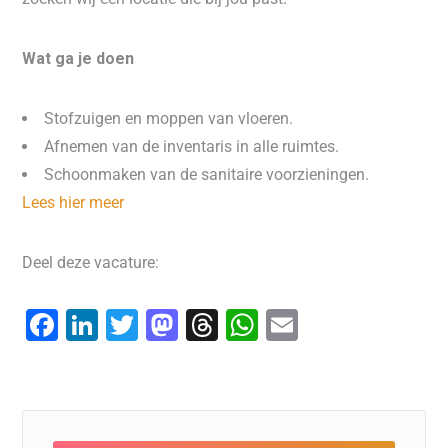
Wat ga je doen
Stofzuigen en moppen van vloeren.
Afnemen van de inventaris in alle ruimtes.
Schoonmaken van de sanitaire voorzieningen.
Lees hier meer
Deel deze vacature:
F
Li
T
M
T
W
E
a
n
wi
a
hr
h
m
c
k
tt
st
e
at
ai
e
e
er
o
a
s
l