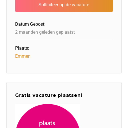
b
dI
d
d
A
o
n
o
s
p
o
n
p
Datum Gepost:
k
2 maanden geleden geplaatst
Plaats:
Emmen
Gratis vacature plaatsen!