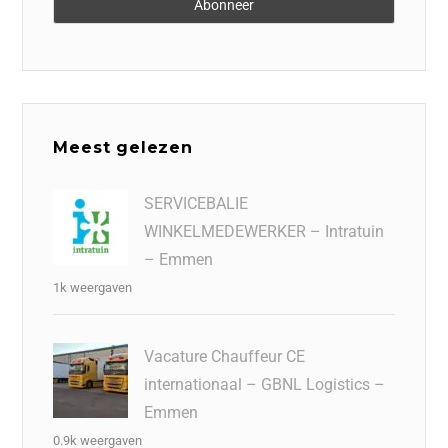
Meest gelezen
SERVICEBALIE
WINKELMEDEWERKER – Intratuin
– Emmen
1k weergaven
Vacature Chauffeur CE
internationaal – GBNL Logistics –
Emmen
0.9k weergaven