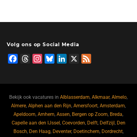
Volg ons op Social Media
F
T
In
Bl
Li
X
F
a
hr
st
u
n
e
c
e
a
e
k
e
e
a
gr
s
e
d
b
d
a
ky
dI
Bekijk ook vacatures in
Alblasserdam
,
Alkmaar
,
Almelo
,
o
s
m
n
Almere
,
Alphen aan den Rijn
,
Amersfoort
,
Amsterdam
,
Apeldoorn
,
Arnhem
,
Assen
,
Bergen op Zoom
,
Breda
,
o
Capelle aan den IJssel
,
Coevorden
,
Delft
,
Delfzijl
,
Den
k
Bosch
,
Den Haag
,
Deventer
,
Doetinchem
,
Dordrecht
,