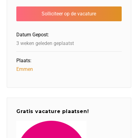
e
e
er
o
a
s
l
b
dI
d
d
A
o
n
o
s
p
o
n
p
Datum Gepost:
k
3 weken geleden geplaatst
Plaats:
Emmen
Gratis vacature plaatsen!