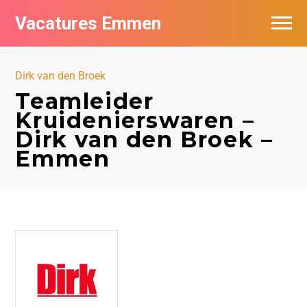
Vacatures Emmen
Vacatures per bedrijf
Dirk van den Broek
De populairste vacatures in Emmen
Teamleider
Kruidenierswaren –
Nieuwsbrief feed
Dirk van den Broek –
Emmen