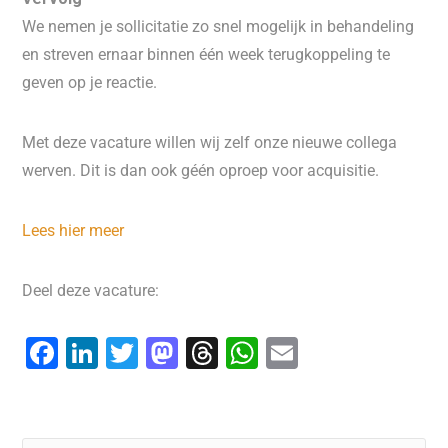
We nemen je sollicitatie zo snel mogelijk in behandeling
en streven ernaar binnen één week terugkoppeling te
geven op je reactie.
Met deze vacature willen wij zelf onze nieuwe collega
werven. Dit is dan ook géén oproep voor acquisitie.
Lees hier meer
Deel deze vacature:
F
Li
T
M
T
W
E
a
n
wi
a
hr
h
m
c
k
tt
st
e
at
ai