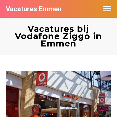
Vacatures Emmen
Vacatures per bedrijf
Vacatures bij
De populairste vacatures in Emmen
Vodafone Ziggo in
Emmen
Nieuwsbrief feed