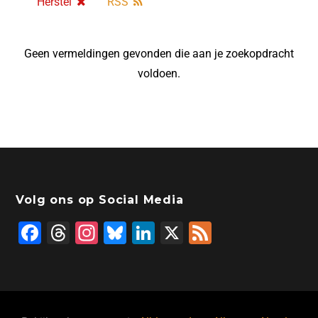
Herstel
RSS
Geen vermeldingen gevonden die aan je zoekopdracht
voldoen.
Volg ons op Social Media
F
T
In
Bl
Li
X
F
a
hr
st
u
n
e
c
e
a
e
k
e
e
a
gr
s
e
d