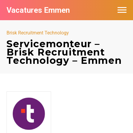
Vacatures Emmen
Vacatures per bedrijf
Brisk Recruitment Technology
De populairste vacatures in Emmen
Servicemonteur –
Brisk Recruitment
Nieuwsbrief feed
Technology – Emmen