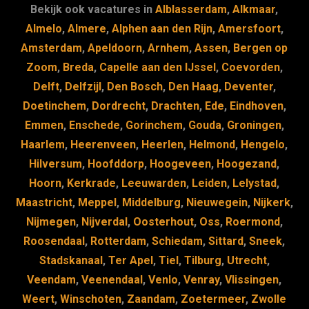
b
d
a
k
dI
Bekijk ook vacatures in
Alblasserdam
,
Alkmaar
,
o
s
m
y
n
Almelo
,
Almere
,
Alphen aan den Rijn
,
Amersfoort
,
Amsterdam
,
Apeldoorn
,
Arnhem
,
Assen
,
Bergen op
o
Zoom
,
Breda
,
Capelle aan den IJssel
,
Coevorden
,
k
Delft
,
Delfzijl
,
Den Bosch
,
Den Haag
,
Deventer
,
Doetinchem
,
Dordrecht
,
Drachten
,
Ede
,
Eindhoven
,
Emmen
,
Enschede
,
Gorinchem
,
Gouda
,
Groningen
,
Haarlem
,
Heerenveen
,
Heerlen
,
Helmond
,
Hengelo
,
Hilversum
,
Hoofddorp
,
Hoogeveen
,
Hoogezand
,
Hoorn
,
Kerkrade
,
Leeuwarden
,
Leiden
,
Lelystad
,
Maastricht
,
Meppel
,
Middelburg
,
Nieuwegein
,
Nijkerk
,
Nijmegen
,
Nijverdal
,
Oosterhout
,
Oss
,
Roermond
,
Roosendaal
,
Rotterdam
,
Schiedam
,
Sittard
,
Sneek
,
Stadskanaal
,
Ter Apel
,
Tiel
,
Tilburg
,
Utrecht
,
Veendam
,
Veenendaal
,
Venlo
,
Venray
,
Vlissingen
,
Weert
,
Winschoten
,
Zaandam
,
Zoetermeer
,
Zwolle